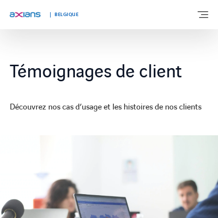
BELGIQUE
À PROPOS DE NOUS
Témoignages de client
NOTRE EXPERTISE
Découvrez nos cas d’usage et les histoires de nos clients
SEGMENTS DE MARCHÉ
TÉMOIGNAGES
ACTUALITÉS
TRAVAILLER CHEZ AXIANS