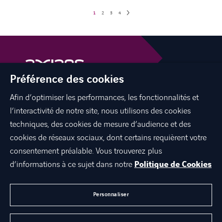
1
2
3
4
Préférence des cookies
Afin d’optimiser les performances, les fonctionnalités et
facebook
twitter
linkedin
youtube
l’interactivité de notre site, nous utilisons des cookies
techniques, des cookies de mesure d’audience et des
cookies de réseaux sociaux, dont certains requièrent votre
consentement préalable. Vous trouverez plus
À PROPOS DE NOUS
d’informations à ce sujet dans notre
Politique de Cookies
TRAVAILLER CHEZ NOUS
CONTACT
Personnaliser