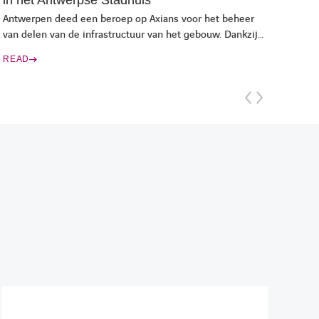
Cybe
duide
Antwerpen deed een beroep op Axians voor het beheer
bege
van delen van de infrastructuur van het gebouw. Dankzij
REA
de expertise van Axians in audiovisuele integratie, IT en
READ
security kon het bedrijf perfect inspelen op de specifieke
noden van de gemeenteraad.