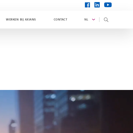
linkedin
facebook
youtube
NL
WERKEN BIJ AXIANS
CONTACT