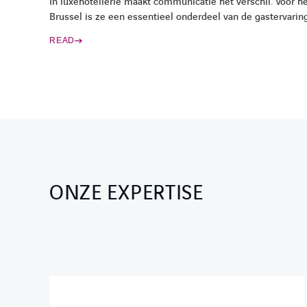
In luxehotellerie maakt communicatie het verschil. Voor he
Brussel is ze een essentieel onderdeel van de gastervar
IT-
heruitgevonden, zonder impact op de dagelijkse werking.
READ
oor
l
lere
ms.
ONZE EXPERTISE