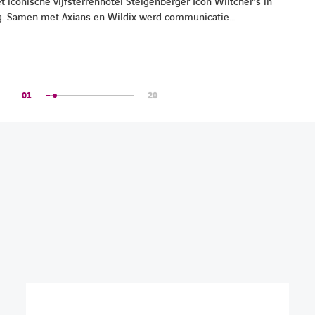
t iconische vijfsterrenhotel Steigenberger Icon Wiltcher’s in
ing. Samen met Axians en Wildix werd communicatie
01
20