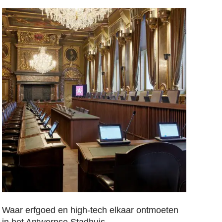
Waar erfgoed en high‑tech elkaar ontmoeten
Oos
in het Antwerpse Stadhuis