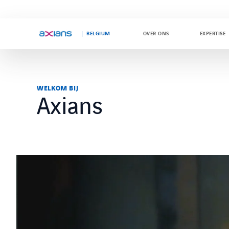
BELGIUM
OVER ONS
EXPERTISE
Search
WELKOM BIJ
keywords
Axians
: