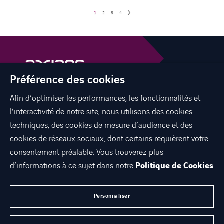
1
2
3
4
Préférence des cookies
Afin d’optimiser les performances, les fonctionnalités et
facebook
twitter
linkedin
youtube
l’interactivité de notre site, nous utilisons des cookies
techniques, des cookies de mesure d’audience et des
cookies de réseaux sociaux, dont certains requièrent votre
consentement préalable. Vous trouverez plus
À PROPOS DE NOUS
d’informations à ce sujet dans notre
Politique de Cookies
TRAVAILLER CHEZ NOUS
CONTACT
Personnaliser