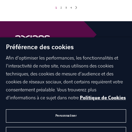
1
2
3
4
Préférence des cookies
Afin d’optimiser les performances, les fonctionnalités et
facebook
twitter
linkedin
youtube
l’interactivité de notre site, nous utilisons des cookies
techniques, des cookies de mesure d’audience et des
cookies de réseaux sociaux, dont certains requièrent votre
consentement préalable. Vous trouverez plus
À PROPOS DE NOUS
d’informations à ce sujet dans notre
Politique de Cookies
TRAVAILLER CHEZ NOUS
CONTACT
Personnaliser