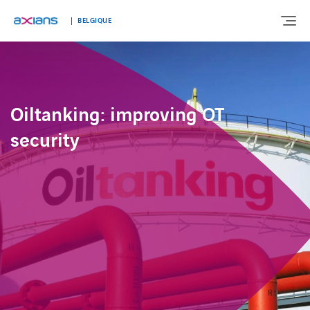
BELGIQUE
À PROPOS DE NOUS
Oiltanking: improving OT
NOTRE EXPERTISE
security
SEGMENTS DE MARCHÉ
TÉMOIGNAGES
ACTUALITÉS
TRAVAILLER CHEZ AXIANS