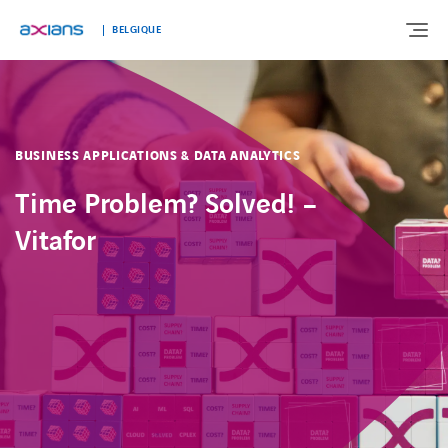
BELGIQUE
À PROPOS DE NOUS
BUSINESS APPLICATIONS & DATA ANALYTICS
NOTRE EXPERTISE
Time Problem? Solved! –
Vitafor
SEGMENTS DE MARCHÉ
TÉMOIGNAGES
ACTUALITÉS
TRAVAILLER CHEZ AXIANS