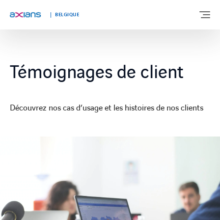
BELGIQUE
À PROPOS DE NOUS
Témoignages de client
NOTRE EXPERTISE
Découvrez nos cas d’usage et les histoires de nos clients
SEGMENTS DE MARCHÉ
TÉMOIGNAGES
ACTUALITÉS
TRAVAILLER CHEZ AXIANS