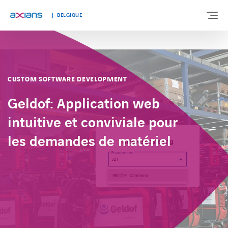
BELGIQUE
À PROPOS DE NOUS
CUSTOM SOFTWARE DEVELOPMENT
NOTRE EXPERTISE
Geldof: Application web
intuitive et conviviale pour
SEGMENTS DE MARCHÉ
les demandes de matériel
TÉMOIGNAGES
ACTUALITÉS
TRAVAILLER CHEZ AXIANS