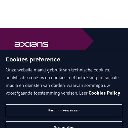
Cookies preference
facebook
linkedin
youtube
Onze website maakt gebruik van technische cookies,
analytische cookies en cookies met betrekking tot sociale
media en diensten van derden, waarvan sommige uw
voorafgaande toestemming vereisen. Leer
Cookies Policy
OVER ONS
JOBS
Pas mijn keuzes aan
CONTACT
Weiger alles