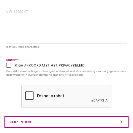
0 of 300 max characters
*
CONSENT
IK GA AKKOORD MET HET PRIVACYBELEID.
Door dit formulier te gebruiken, gaat u akkoord met de verwerking van uw gegevens door
deze website in overeenstemming met ons
Privacybeleid
.
FACEBOOK
LINKEDIN
YOUTUBE