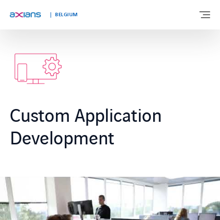
BELGIUM
OVER ONS
EXPERTISE
Custom Application
MARKTEN
Development
KLANTVERHALEN
NIEUWS & INSIGHTS
WERKEN BIJ AXIANS