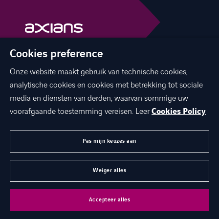
Cookies preference
facebook
linkedin
youtube
Onze website maakt gebruik van technische cookies,
analytische cookies en cookies met betrekking tot sociale
media en diensten van derden, waarvan sommige uw
voorafgaande toestemming vereisen. Leer
Cookies Policy
OVER ONS
JOBS
Pas mijn keuzes aan
CONTACT
Weiger alles
©
Axians 2026
Accepteer alles
Legal & Privacy Policy
Cookies
Toegankelijkheid
Werken bij Axians
Contact