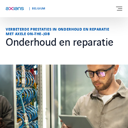
BELGIUM
VERBETERDE PRESTATIES IN ONDERHOUD EN REPARATIE
MET AXELE ON-THE-JOB
OVER ONS
Onderhoud en reparatie
EXPERTISE
MARKTEN
KLANTVERHALEN
NIEUWS & INSIGHTS
WERKEN BIJ AXIANS