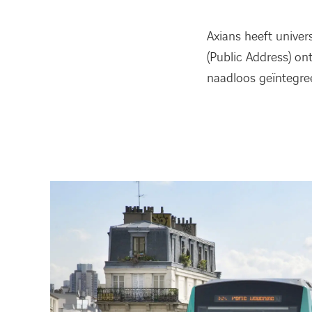
Axians heeft unive
(Public Address) on
naadloos geïntegree