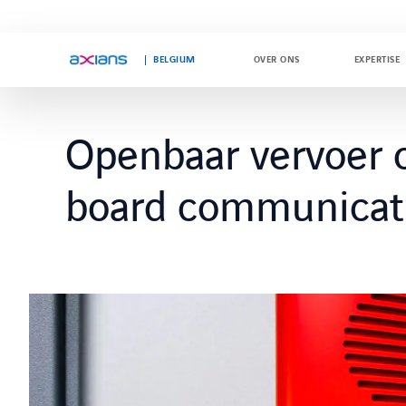
BELGIUM
OVER ONS
EXPERTISE
Openbaar vervoer 
Search
keywords
:
board communicat