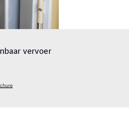
enbaar vervoer
chure