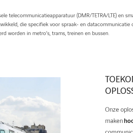
rsele telecommunicatieapparatuur (DMR/TETRA/LTE) en sm
twikkeld, die specifiek voor spraak- en datacommunicatie
rd worden in metro’s, trams, treinen en bussen.
TOEKO
OPLOS
Onze oplo
maken
ho
communicat