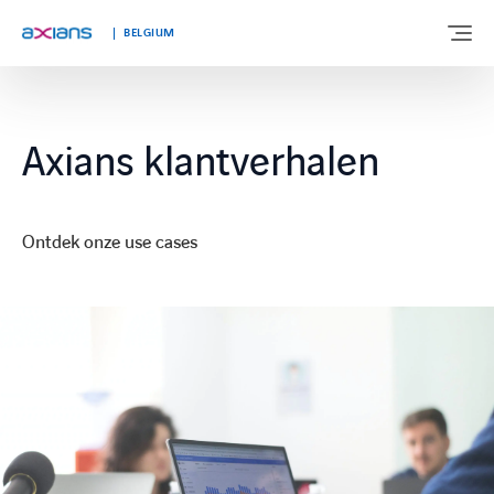
BELGIUM
OVER ONS
Axians klantverhalen
EXPERTISE
Ontdek onze use cases
MARKTEN
KLANTVERHALEN
NIEUWS & INSIGHTS
WERKEN BIJ AXIANS