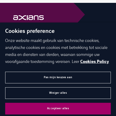
Cookies preference
facebook
linkedin
youtube
Onze website maakt gebruik van technische cookies,
analytische cookies en cookies met betrekking tot sociale
media en diensten van derden, waarvan sommige uw
voorafgaande toestemming vereisen. Leer
Cookies Policy
OVER ONS
JOBS
Pas mijn keuzes aan
CONTACT
Weiger alles
©
Axians 2026
Accepteer alles
Legal & Privacy Policy
Cookies
Toegankelijkheid
Werken bij Axians
Contact