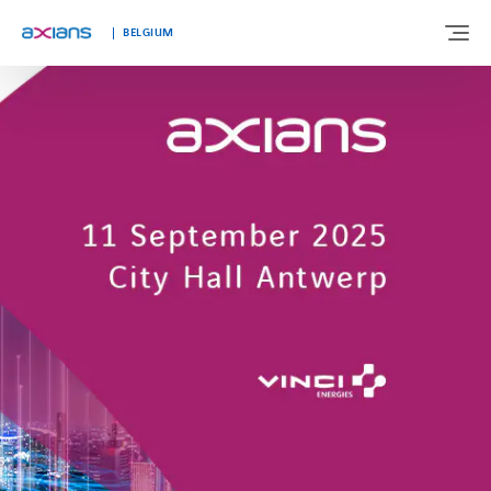
BELGIUM
OVER ONS
EXPERTISE
MARKTEN
KLANTVERHALEN
NIEUWS & INSIGHTS
WERKEN BIJ AXIANS