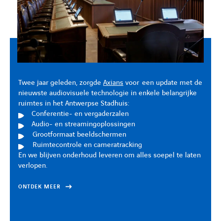
Twee jaar geleden, zorgde
Twee jaar geleden, zorgde
Twee jaar geleden, zorgde
Axians
Axians
Axians
voor een update met de
voor een update met de
voor een update met de
nieuwste audiovisuele technologie in enkele belangrijke
nieuwste audiovisuele technologie in enkele belangrijke
nieuwste audiovisuele technologie in enkele belangrijke
ruimtes in het Antwerpse Stadhuis:
ruimtes in het Antwerpse Stadhuis:
ruimtes in het Antwerpse Stadhuis:
Conferentie- en vergaderzalen
Conferentie- en vergaderzalen
Conferentie- en vergaderzalen
Audio- en streamingoplossingen
Audio- en streamingoplossingen
Audio- en streamingoplossingen
Grootformaat beeldschermen
Grootformaat beeldschermen
Grootformaat beeldschermen
Ruimtecontrole en cameratracking
Ruimtecontrole en cameratracking
Ruimtecontrole en cameratracking
En we blijven onderhoud leveren om alles soepel te laten
En we blijven onderhoud leveren om alles soepel te laten
En we blijven onderhoud leveren om alles soepel te laten
verlopen.
verlopen.
verlopen.
ONTDEK MEER
ONTDEK MEER
ONTDEK MEER
FACEBOOK
LINKEDIN
YOUTUBE