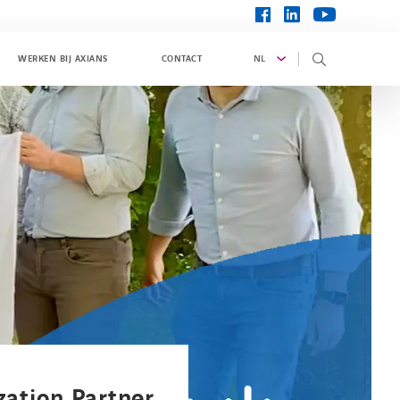
linkedin
facebook
youtube
NL
WERKEN BIJ AXIANS
CONTACT
zation Partner