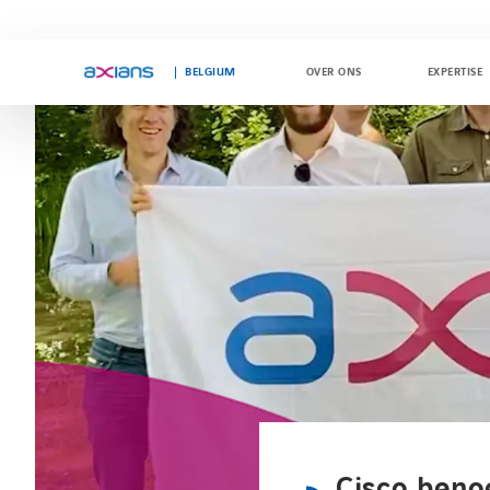
BELGIUM
OVER ONS
EXPERTISE
Search
keywords
:
Cisco beno