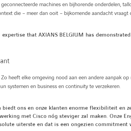
n geconnecteerde machines en bijhorende onderdelen, tall
ontext die – meer dan ooit – bijkomende aandacht vraagt o
 expertise that AXIANS BELGIUM has demonstrated 
lant
t. Zo heeft elke omgeving nood aan een andere aanpak op 
hun systemen en business en continuity te verzekeren.
biedt ons en onze klanten enorme flexibiliteit en z
erking met Cisco nóg steviger zal maken. Onze Eng
absolute uiterste en dat is een ongezien commitment