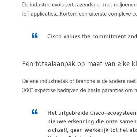
De industrie evolueert razendsnel, met miljoene
IoT applicaties,…Kortom een uiterste complexe c
Cisco values the commitment and
Een totaalaanpak op maat van elke k
De ene industrietak of branche is de andere nie
360° expertise bedrijven de beste garanties om 
Het uitgebreide Cisco-ecosysteem 
nieuwe erkenning die onze samenw
zichzelf, gaan werkelijk tot het 