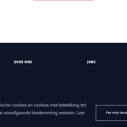
OVER ONS
JOBS
ische cookies en cookies met betrekking tot
w voorafgaande toestemming vereisen. Leer
Pas mijn keu
heid
Werken bij Axians
Contact