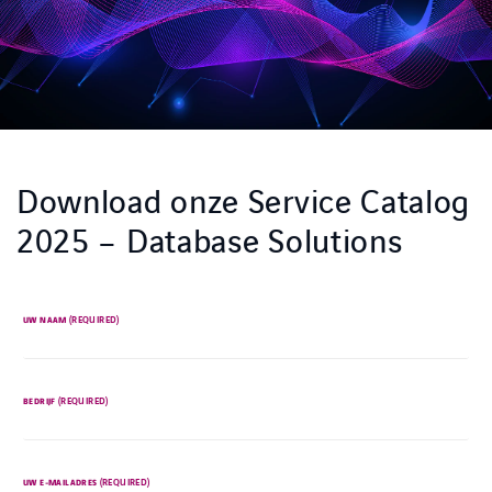
Download onze Service Catalog
2025 – Database Solutions
(REQUIRED)
UW NAAM
(REQUIRED)
BEDRIJF
FACEBOOK
LINKEDIN
YOUTUBE
(REQUIRED)
UW E-MAILADRES