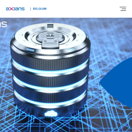
BELGIUM
OVER ONS
EXPERTISE
MARKTEN
KLANTVERHALEN
NIEUWS & INSIGHTS
WERKEN BIJ AXIANS