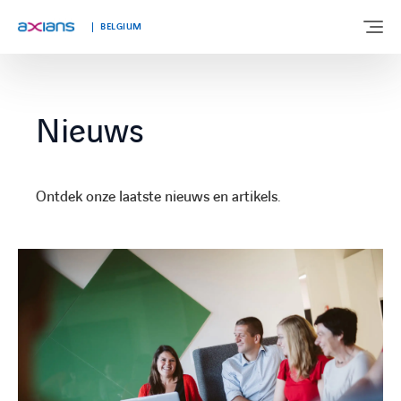
BELGIUM
OVER ONS
Nieuws
EXPERTISE
Ontdek onze laatste nieuws en artikels.
MARKTEN
KLANTVERHALEN
NIEUWS & INSIGHTS
WERKEN BIJ AXIANS