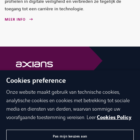
profielen in digitale veiligheid en verbreden ze tegelijk de
toegang tot een carrière in technologie.
MEER INFO
Cookies preference
facebook
linkedin
youtube
Onze website maakt gebruik van technische cookies,
analytische cookies en cookies met betrekking tot sociale
media en diensten van derden, waarvan sommige uw
voorafgaande toestemming vereisen. Leer
Cookies Policy
OVER ONS
JOBS
Pas mijn keuzes aan