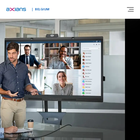
BELGIUM
OVER ONS
EXPERTISE
MARKTEN
KLANTVERHALEN
NIEUWS & INSIGHTS
WERKEN BIJ AXIANS