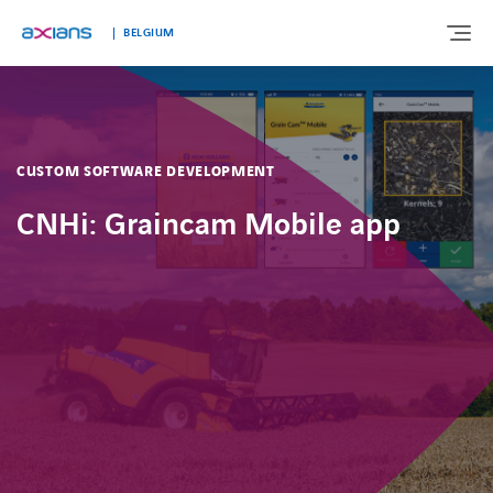
BELGIUM
OVER ONS
CUSTOM SOFTWARE DEVELOPMENT
EXPERTISE
CNHi: Graincam Mobile app
MARKTEN
KLANTVERHALEN
NIEUWS & INSIGHTS
WERKEN BIJ AXIANS