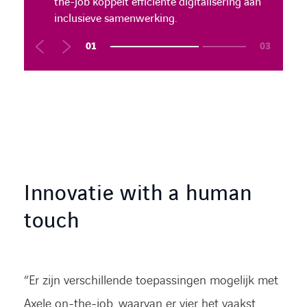
schaalbare oplossing die processen
the-job koppelt efficiënte digitalisering aan
schaalbare oplossing die processen
optimaliseert en sociale impact creëert.
inclusieve samenwerking.
optimaliseert en sociale impact creëert.
01
03
Innovatie with a human
touch
“Er zijn verschillende toepassingen mogelijk met
Axele on-the-job, waarvan er vier het vaakst