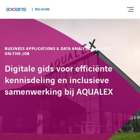
BELGIUM
OVER ONS
BUSINESS APPLICATIONS & DATA ANALYTICS / AXELE
ON-THE-JOB
EXPERTISE
Digitale gids voor efficiënte
kennisdeling en inclusieve
MARKTEN
samenwerking bij AQUALEX
KLANTVERHALEN
NIEUWS & INSIGHTS
WERKEN BIJ AXIANS