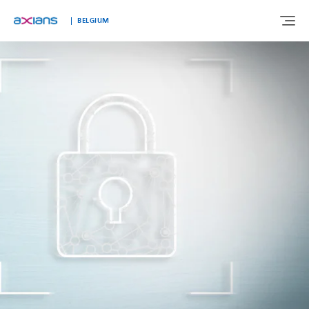
BELGIUM
OVER ONS
EXPERTISE
MARKTEN
KLANTVERHALEN
NIEUWS & INSIGHTS
WERKEN BIJ AXIANS