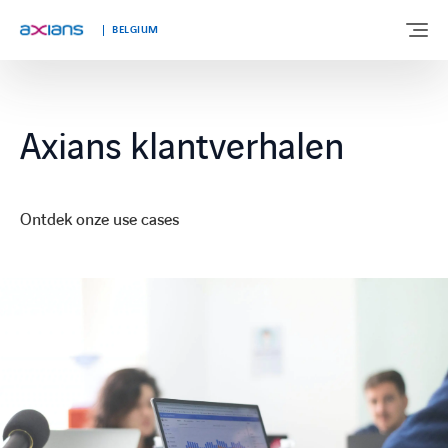
BELGIUM
OVER ONS
Axians klantverhalen
EXPERTISE
Ontdek onze use cases
MARKTEN
KLANTVERHALEN
NIEUWS & INSIGHTS
WERKEN BIJ AXIANS